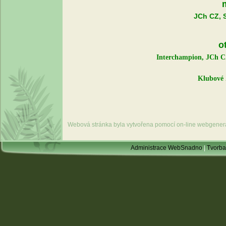
JCh CZ, 
o
Interchampion, JCh 
Klubové 
Webová stránka byla vytvořena pomocí on-line webgener
Administrace WebSnadno
|
Tvorba