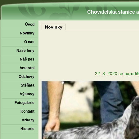
Chovatelská stanice 
Úvod
Novinky
Novinky
O nás
Naše feny
Náš pes
Veteráni
22. 3. 2020 se narodila
Odchovy
Štěňata
Výstavy
Fotogalerie
Kontakt
Vzkazy
Historie